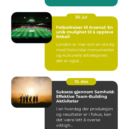
30. jul
Fotballreiser til Arsenal: En
unik mulighet til å oppleve
fotball
London er mer enn en storby
med historiske monumenter
og kulturelle attraksjoner;
det er også ...
10. des
Suksess gjennom Samhold:
Effektive Team-Building
Aktiviteter
I en hverdag der produksjon
og resultater er i fokus, kan
det være lett å overse
viktigh...