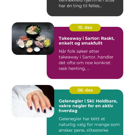
vennekveld hjemme i stua
har én ting til felles...
10. des
Takeaway i Sartor: Raskt,
enkelt og smakfullt
Når folk søker etter
takeaway i Sartor, handler
det ofte om noe konkret:
rask henting, ...
06. des
Gelenegler i Ski: Holdbare,
vakre negler for en aktiv
hverdag
Gelenegler har blitt et
naturlig valg for mange som
ønsker pene, slitesterke