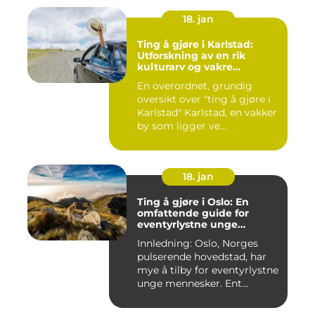
18. jan
Ting å gjøre i Karlstad:
Utforskning av en rik
kulturarv og vakre
naturområder
En overordnet, grundig
oversikt over "ting å gjøre i
Karlstad" Karlstad, en vakker
by som ligger ve...
18. jan
Ting å gjøre i Oslo: En
omfattende guide for
eventyrlystne unge
mennesker
Innledning: Oslo, Norges
pulserende hovedstad, har
mye å tilby for eventyrlystne
unge mennesker. Ent...