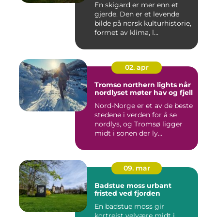
En skigard er mer enn et
gjerde. Den er et levende
bilde på norsk kulturhistorie,
formet av klima, l...
02. apr
Tromso northern lights når
nordlyset møter hav og fjell
Nord-Norge er et av de beste
stedene i verden for å se
nordlys, og Tromsø ligger
midt i sonen der ly...
09. mar
Badstue moss urbant
fristed ved fjorden
En badstue moss gir
kortreist velvære midt i