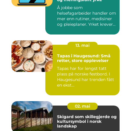
Å jobbe som
helsefagarbeider handler om
mer enn rutiner, medisiner
og pleieplaner. Yrket krever
både...
13. mai
Tapas i Haugesund: Små
retter, store opplevelser
Tapas har for lengst tatt
plass på norske festbord. I
Haugesund har trenden fått
en ekst...
02. mai
Skigard som skillegjerde og
kultursymbol i norsk
landskap