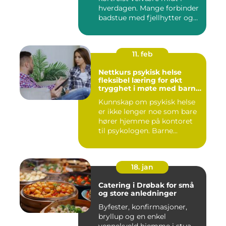
hverdagen. Mange forbinder
badstue med fjellhytter og
s...
11. feb
Nettkurs psykisk helse
fleksibel læring for økt
trygghet i møte med barn
og unge
Kunnskap om psykisk helse
er ikke lenger noe som bare
hører hjemme på kontoret
til psykologen. Barne...
18. jan
Catering i Drøbak for små
og store anledninger
Byfester, konfirmasjoner,
bryllup og en enkel