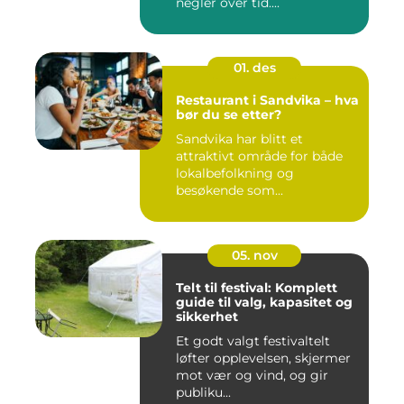
negler over tid....
01. des
Restaurant i Sandvika – hva
bør du se etter?
Sandvika har blitt et
attraktivt område for både
lokalbefolkning og
besøkende som...
05. nov
Telt til festival: Komplett
guide til valg, kapasitet og
sikkerhet
Et godt valgt festivaltelt
løfter opplevelsen, skjermer
mot vær og vind, og gir
publiku...