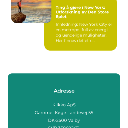
Ting å gjøre i New York:
Utforskning av Den Store
Eplet
Innledning: New York City er
en metropol full av energi
og uendelige muligheter.
Her finnes det et u...
Adresse