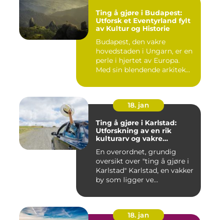
Ting å gjøre i Budapest:
Utforsk et Eventyrland fylt
av Kultur og Historie
Budapest, den vakre
hovedstaden i Ungarn, er en
perle i hjertet av Europa.
Med sin blendende arkitek...
18. jan
Ting å gjøre i Karlstad:
Utforskning av en rik
kulturarv og vakre
naturområder
En overordnet, grundig
oversikt over "ting å gjøre i
Karlstad" Karlstad, en vakker
by som ligger ve...
18. jan