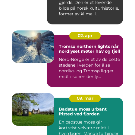
gjerde. Den er et levende
bilde på norsk kulturhistorie,
formet av klima, l...
02. apr
Tromso northern lights når
nordlyset møter hav og fjell
Nord-Norge er et av de beste
stedene i verden for å se
nordlys, og Tromsø ligger
midt i sonen der ly...
09. mar
Badstue moss urbant
fristed ved fjorden
En badstue moss gir
kortreist velvære midt i
hverdagen. Mange forbinder