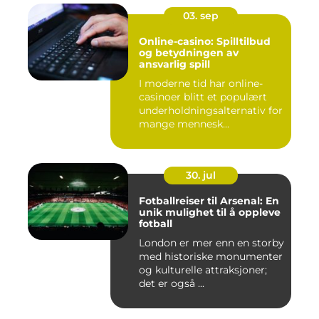
03. sep
Online-casino: Spilltilbud
og betydningen av
ansvarlig spill
I moderne tid har online-
casinoer blitt et populært
underholdningsalternativ for
mange mennesk...
30. jul
Fotballreiser til Arsenal: En
unik mulighet til å oppleve
fotball
London er mer enn en storby
med historiske monumenter
og kulturelle attraksjoner;
det er også ...