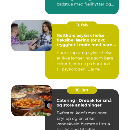
badstue med fjellhytter og
s...
11. feb
Nettkurs psykisk helse
fleksibel læring for økt
trygghet i møte med barn
og unge
Kunnskap om psykisk helse
er ikke lenger noe som bare
hører hjemme på kontoret
til psykologen. Barne...
18. jan
Catering i Drøbak for små
og store anledninger
Byfester, konfirmasjoner,
bryllup og en enkel
vennekveld hjemme i stua
har én ting til felles...