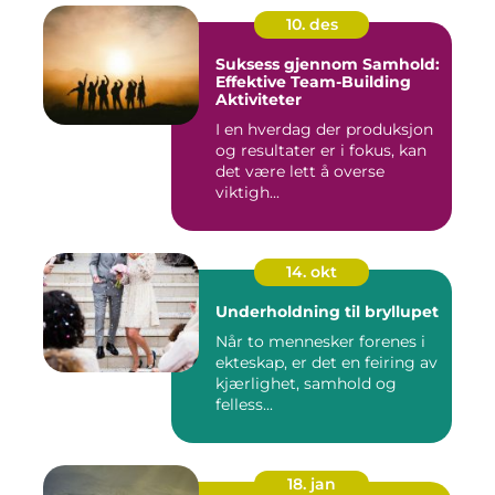
10. des
Suksess gjennom Samhold:
Effektive Team-Building
Aktiviteter
I en hverdag der produksjon
og resultater er i fokus, kan
det være lett å overse
viktigh...
14. okt
Underholdning til bryllupet
Når to mennesker forenes i
ekteskap, er det en feiring av
kjærlighet, samhold og
felless...
18. jan