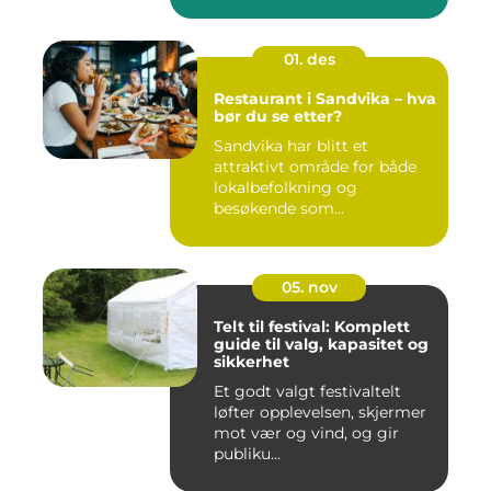
01. des
Restaurant i Sandvika – hva
bør du se etter?
Sandvika har blitt et
attraktivt område for både
lokalbefolkning og
besøkende som...
05. nov
Telt til festival: Komplett
guide til valg, kapasitet og
sikkerhet
Et godt valgt festivaltelt
løfter opplevelsen, skjermer
mot vær og vind, og gir
publiku...