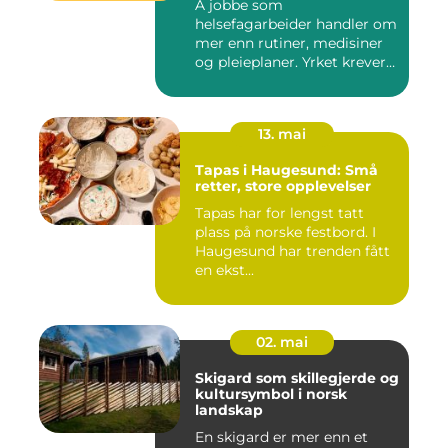
Å jobbe som
helsefagarbeider handler om
mer enn rutiner, medisiner
og pleieplaner. Yrket krever
både...
13. mai
Tapas i Haugesund: Små
retter, store opplevelser
Tapas har for lengst tatt
plass på norske festbord. I
Haugesund har trenden fått
en ekst...
02. mai
Skigard som skillegjerde og
kultursymbol i norsk
landskap
En skigard er mer enn et