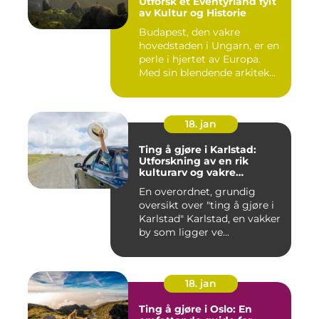
Utforsk et Eventyrland fylt
av Kultur og Historie
Budapest, den vakre
hovedstaden i Ungarn, er en
perle i hjertet av Europa.
Med sin blendende arkitek...
18. jan
Ting å gjøre i Karlstad:
Utforskning av en rik
kulturarv og vakre
naturområder
En overordnet, grundig
oversikt over "ting å gjøre i
Karlstad" Karlstad, en vakker
by som ligger ve...
18. jan
Ting å gjøre i Oslo: En