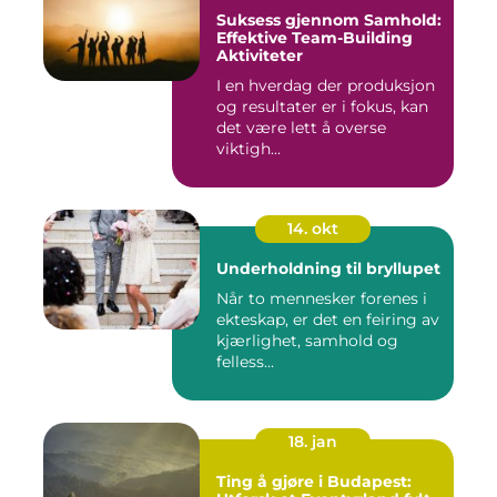
Suksess gjennom Samhold:
Effektive Team-Building
Aktiviteter
I en hverdag der produksjon
og resultater er i fokus, kan
det være lett å overse
viktigh...
14. okt
Underholdning til bryllupet
Når to mennesker forenes i
ekteskap, er det en feiring av
kjærlighet, samhold og
felless...
18. jan
Ting å gjøre i Budapest: