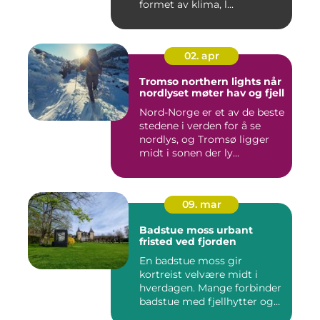
formet av klima, l...
02. apr
Tromso northern lights når
nordlyset møter hav og fjell
Nord-Norge er et av de beste
stedene i verden for å se
nordlys, og Tromsø ligger
midt i sonen der ly...
09. mar
Badstue moss urbant
fristed ved fjorden
En badstue moss gir
kortreist velvære midt i
hverdagen. Mange forbinder
badstue med fjellhytter og
s...