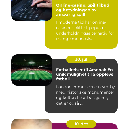
Online-casino: Spilltilbud
og betydningen av
ansvarlig spill
I moderne tid har online-
casinoer blitt et populært
underholdningsalternativ for
mange mennesk...
30. jul
Fotballreiser til Arsenal: En
unik mulighet til å oppleve
fotball
London er mer enn en storby
med historiske monumenter
og kulturelle attraksjoner;
det er også ...
10. des