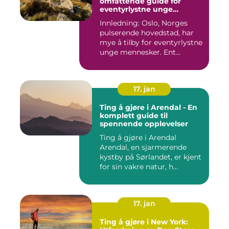
omfattende guide for
eventyrlystne unge
mennesker
Innledning: Oslo, Norges
pulserende hovedstad, har
mye å tilby for eventyrlystne
unge mennesker. Ent...
17. jan
Ting å gjøre i Arendal - En
komplett guide til
spennende opplevelser
Ting å gjøre i Arendal
Arendal, en sjarmerende
kystby på Sørlandet, er kjent
for sin vakre natur, h...
17. jan
Ting å gjøre i New York: