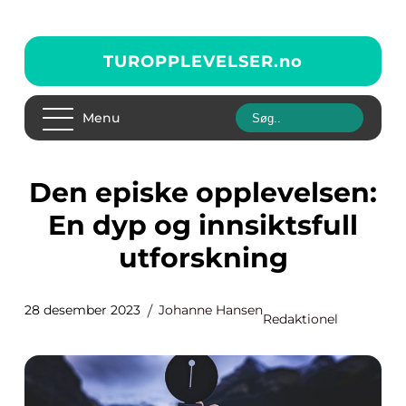
TUROPPLEVELSER.
no
Menu
Den episke opplevelsen:
En dyp og innsiktsfull
utforskning
28 desember 2023
Johanne Hansen
Redaktionel