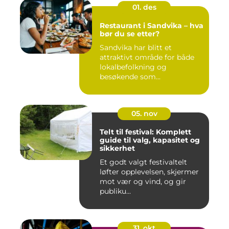
01. des
Restaurant i Sandvika – hva
bør du se etter?
Sandvika har blitt et
attraktivt område for både
lokalbefolkning og
besøkende som...
05. nov
Telt til festival: Komplett
guide til valg, kapasitet og
sikkerhet
Et godt valgt festivaltelt
løfter opplevelsen, skjermer
mot vær og vind, og gir
publiku...
31. okt