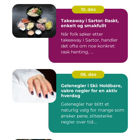
10. des
Takeaway i Sartor: Raskt,
enkelt og smakfullt
Når folk søker etter
takeaway i Sartor, handler
det ofte om noe konkret:
rask henting, ...
06. des
Gelenegler i Ski: Holdbare,
vakre negler for en aktiv
hverdag
Gelenegler har blitt et
naturlig valg for mange som
ønsker pene, slitesterke
negler over tid....