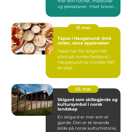
mer enn rutiner, medisiner
og pleieplaner. Yrket krever
både...
13. mai
Tapas i Haugesund: Små
retter, store opplevelser
Tapas har for lengst tatt
plass på norske festbord. I
Haugesund har trenden fått
en ekst...
02. mai
Skigard som skillegjerde og
kultursymbol i norsk
landskap
En skigard er mer enn et
gjerde. Den er et levende
bilde på norsk kulturhistorie,