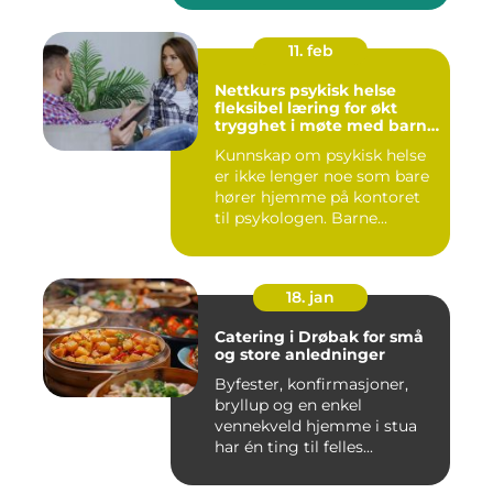
11. feb
Nettkurs psykisk helse
fleksibel læring for økt
trygghet i møte med barn
og unge
Kunnskap om psykisk helse
er ikke lenger noe som bare
hører hjemme på kontoret
til psykologen. Barne...
18. jan
Catering i Drøbak for små
og store anledninger
Byfester, konfirmasjoner,
bryllup og en enkel
vennekveld hjemme i stua
har én ting til felles...