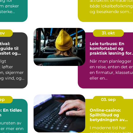
alg for
attraktivt område fo
m ønsker
både lokalbefolkning
esterke
og besøkende som...
 tid....
nov
31. okt
tival:
Leie turbuss: En
guide til
komfortabel og
asitet og
praktisk løsning for
reisen
lgt
Når man planlegger
t løfter
en reise, enten det er
en, skjermer
en firmatur, klassetu
g vind, og
eller en
...
opplevelsesreise
med...
sep
03. sep
: En tidløs
Online-casino:
m
Spilltilbud og
betydningen av
kunsten av
ansvarlig spill
I moderne tid har
 er mer enn