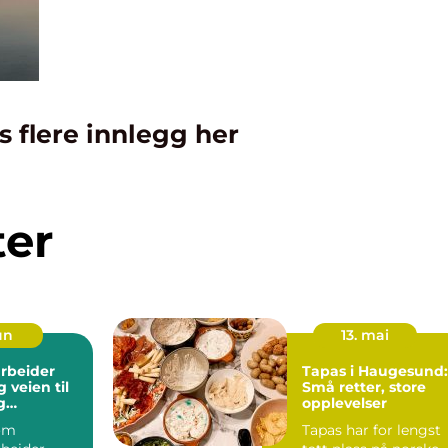
s flere innlegg her
ter
jun
13. mai
rbeider
Tapas i Haugesund:
til
Små retter, store
g
opplevelser
llt yrke
om
Tapas har for lengst