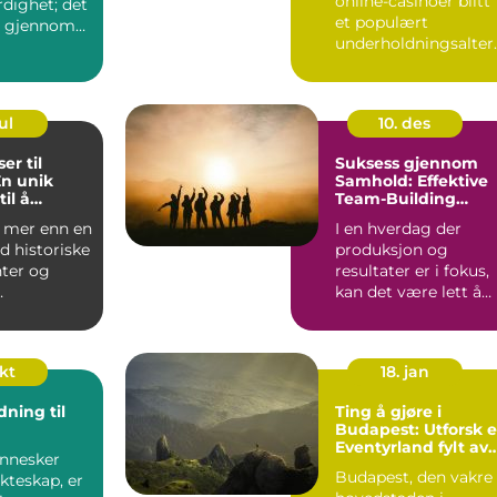
online-casinoer blitt
rdighet; det
et populært
se gjennom
underholdningsalter
ativ for mange
mennesk...
ul
10. des
er til
Suksess gjennom
En unik
Samhold: Effektive
il å
Team-Building
otball
Aktiviteter
 mer enn en
I en hverdag der
d historiske
produksjon og
er og
resultater er i fokus,
kan det være lett å
er; det er
overse viktigh...
okt
18. jan
ning til
Ting å gjøre i
Budapest: Utforsk e
Eventyrland fylt av
nnesker
Kultur og Historie
Budapest, den vakre
ekteskap, er