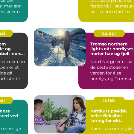
rbeider
tatt plass på norske
m mer enn
festbord. I Haugesu
edisiner og
har trenden fått en
r. Yrket
ekst...
...
mai
02. apr
som
Tromso northern
de og
lights når nordlyset
bol i norsk
møter hav og fjell
d er mer enn
Nord-Norge er et av
 Den er et
de beste stedene i
lde på
verden for å se
urhistorie,
nordlys, og Tromsø
lima, l...
ligger midt i sonen
der ly...
mar
11. feb
moss
Nettkurs psykisk
isted ved
helse fleksibel
læring for økt
trygghet i møte me
e moss gir
Kunnskap om psykis
barn og unge