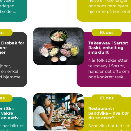
velvære
helse er ikke lenger
erdagen.
noe som bare hører
binder
hjemme på kontoret
med
til psykologen.
og s...
Barne...
an
10. des
i Drøbak for
Takeaway i Sartor:
ore
Raskt, enkelt og
ger
smakfullt
Når folk søker etter
joner,
takeaway i Sartor,
 en enkel
handler det ofte om
d hjemme i
noe konkret: rask
 ting til
henting, ...
des
01. des
 i Ski:
Restaurant i
 vakre
Sandvika – hva bør
 en aktiv
du se etter?
 har blitt et
Sandvika har blitt et