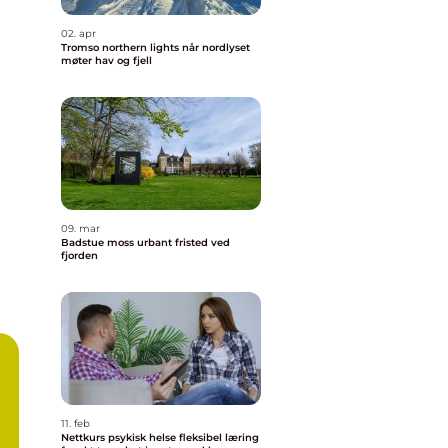
02. apr
Tromso northern lights når nordlyset
møter hav og fjell
09. mar
Badstue moss urbant fristed ved
fjorden
11. feb
Nettkurs psykisk helse fleksibel læring