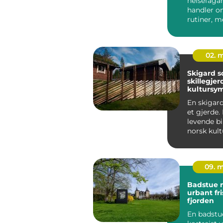
helsefaga
handler o
rutiner, m
pleieplane
krever både
02. 
Skigard 
skillegjer
kultursym
landskap
En skigar
et gjerde.
levende bi
norsk kult
formet av k
09. 
Badstue 
urbant fr
fjorden
En badstu