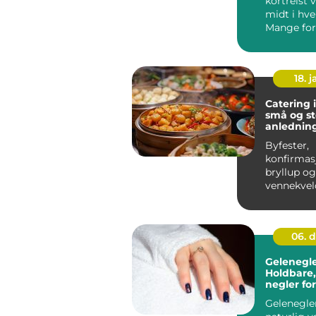
kortreist 
midt i hv
Mange for
badstue 
fjellhytter 
18. j
Catering 
små og st
anlednin
Byfester,
konfirmas
bryllup og
vennekvel
stua har én
felles...
06. 
Gelenegler
Holdbare,
negler for
hverdag
Gelenegler