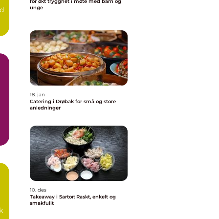
for økt trygghet i møte med barn og
unge
nd
18. jan
Catering i Drøbak for små og store
anledninger
10. des
Takeaway i Sartor: Raskt, enkelt og
smakfullt
d
k