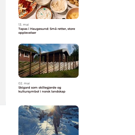
13. mai
Tapas i Haugesund: Små retter, store
opplevelser
02. mai
Skigard som skillegjerde og
kultursymbol i norsk landskap