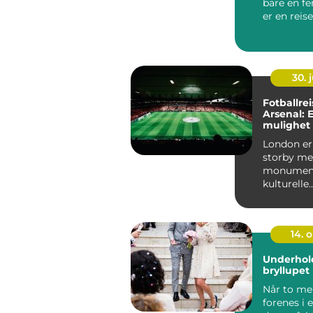
bare en fe
er en rei
historien...
30. j
Fotballreis
Arsenal: 
mulighet t
oppleve f
London er
storby me
monument
kulturelle
attraksjon
også ...
14. 
Underhold
bryllupet
Når to me
forenes i 