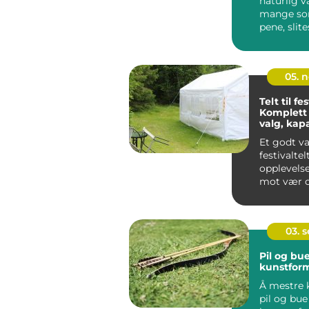
naturlig v
mange so
pene, slit
negler over
05. 
Telt til fes
Komplett 
valg, kap
sikkerhet
Et godt va
festivaltel
opplevels
mot vær o
gir publiku
03. 
Pil og bue
kunstfor
Å mestre 
pil og bue