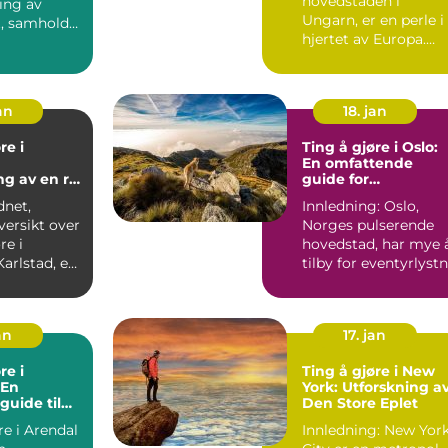
hovedstaden i
ring av
Ungarn, er en perle i
t, samhold
hjertet av Europa.
.
Med sin blendende
arkitek...
an
18. jan
re i
Ting å gjøre i Oslo:
En omfattende
ng av en rik
guide for
 og vakre
eventyrlystne unge
dnet,
Innledning: Oslo,
åder
mennesker
versikt over
Norges pulserende
re i
hovedstad, har mye 
tilby for eventyrlyst
 som ligger
unge mennesker.
Ent...
an
17. jan
re i
Ting å gjøre i New
 En
York: Utforskning a
guide til
Den Store Eplet
de
re i Arendal
Innledning: New Yor
er