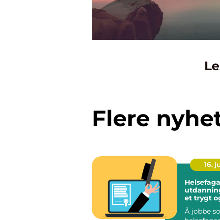
Le
Flere nyhe
16. 
Helsefaga
utdanning veien 
et trygt o
meningsfu
Å jobbe s