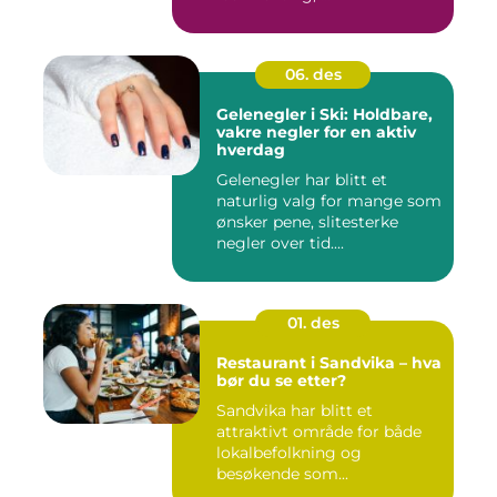
06. des
Gelenegler i Ski: Holdbare,
vakre negler for en aktiv
hverdag
Gelenegler har blitt et
naturlig valg for mange som
ønsker pene, slitesterke
negler over tid....
01. des
Restaurant i Sandvika – hva
bør du se etter?
Sandvika har blitt et
attraktivt område for både
lokalbefolkning og
besøkende som...