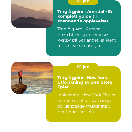
17. jan
Ting å gjøre i Arendal - En
komplett guide til
spennende opplevelser
Ting å gjøre i Arendal
Arendal, en sjarmerende
kystby på Sørlandet, er kjent
for sin vakre natur, h...
17. jan
Ting å gjøre i New York:
Utforskning av Den Store
Eplet
Innledning: New York City er
en metropol full av energi
og uendelige muligheter.
Her finnes det et u...