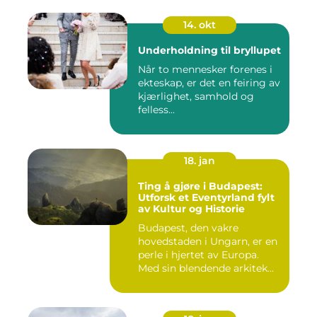
14. okt
Underholdning til bryllupet
Når to mennesker forenes i
ekteskap, er det en feiring av
kjærlighet, samhold og
felless...
18. jan
Ting å gjøre i Budapest:
Utforsk et Eventyrland fylt
av Kultur og Historie
Budapest, den vakre
hovedstaden i Ungarn, er en
perle i hjertet av Europa.
Med sin blendende arkitek...