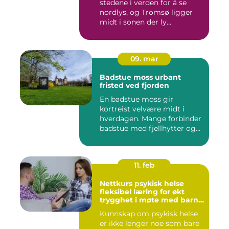
stedene i verden for å se
nordlys, og Tromsø ligger
midt i sonen der ly...
09. mar
Badstue moss urbant
fristed ved fjorden
En badstue moss gir
kortreist velvære midt i
hverdagen. Mange forbinder
badstue med fjellhytter og
s...
11. feb
Nettkurs psykisk helse
fleksibel læring for økt
trygghet i møte med barn
og unge
Kunnskap om psykisk helse
er ikke lenger noe som bare