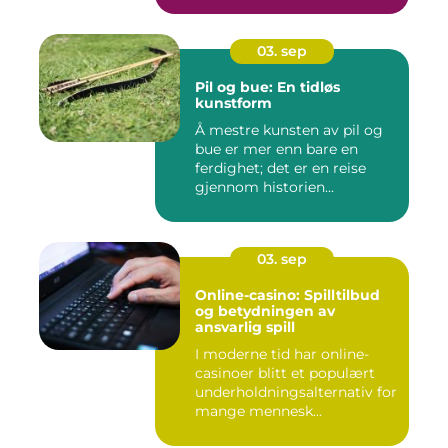
03. sep
Pil og bue: En tidløs
kunstform
Å mestre kunsten av pil og
bue er mer enn bare en
ferdighet; det er en reise
gjennom historien...
03. sep
Online-casino: Spilltilbud
og betydningen av
ansvarlig spill
I moderne tid har online-
casinoer blitt et populært
underholdningsalternativ for
mange mennesk...