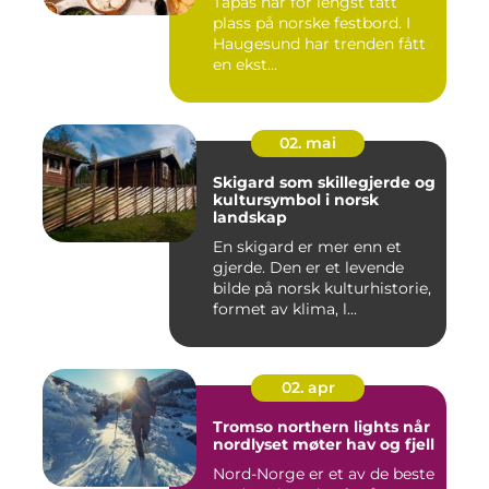
Tapas har for lengst tatt
plass på norske festbord. I
Haugesund har trenden fått
en ekst...
02. mai
Skigard som skillegjerde og
kultursymbol i norsk
landskap
En skigard er mer enn et
gjerde. Den er et levende
bilde på norsk kulturhistorie,
formet av klima, l...
02. apr
Tromso northern lights når
nordlyset møter hav og fjell
Nord-Norge er et av de beste