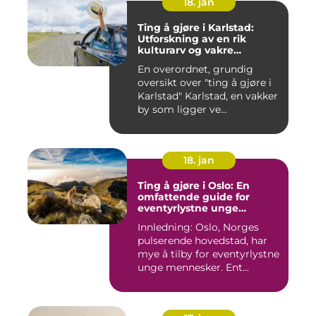
18. jan
Ting å gjøre i Karlstad:
Utforskning av en rik
kulturarv og vakre
naturområder
En overordnet, grundig
oversikt over "ting å gjøre i
Karlstad" Karlstad, en vakker
by som ligger ve...
18. jan
Ting å gjøre i Oslo: En
omfattende guide for
eventyrlystne unge
mennesker
Innledning: Oslo, Norges
pulserende hovedstad, har
mye å tilby for eventyrlystne
unge mennesker. Ent...