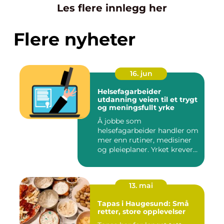
Les flere innlegg her
Flere nyheter
16. jun
Helsefagarbeider
utdanning veien til et trygt
og meningsfullt yrke
Å jobbe som
helsefagarbeider handler om
mer enn rutiner, medisiner
og pleieplaner. Yrket krever
både...
13. mai
Tapas i Haugesund: Små
retter, store opplevelser