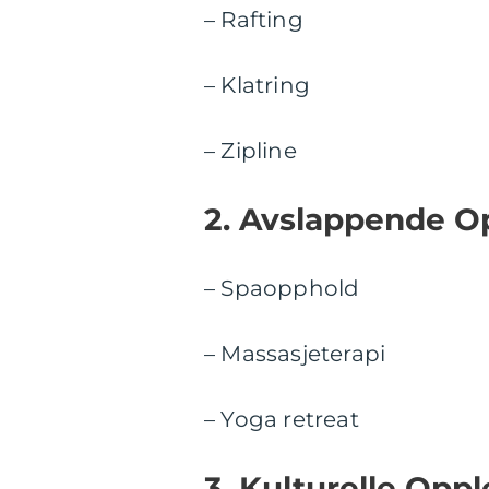
– Rafting
– Klatring
– Zipline
2. Avslappende Op
– Spaopphold
– Massasjeterapi
– Yoga retreat
3. Kulturelle Oppl