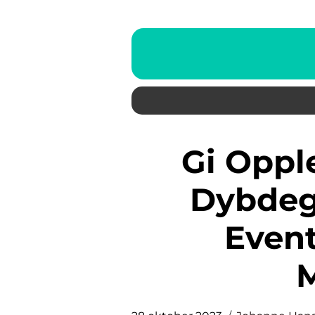
Gi Opplevelser i Gave: En
Dybdeg
Event