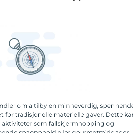
handler om å tilby en minneverdig, spennend
t for tradisjonelle materielle gaver. Dette ka
te aktiviteter som fallskjermhopping og
ppende spaopphold eller gourmetmiddager.