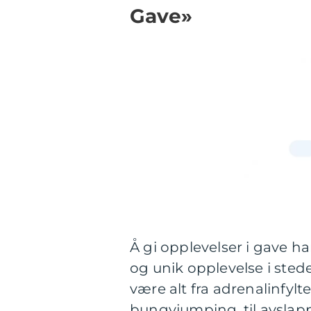
Gave»
Å gi opplevelser i gave 
og unik opplevelse i stede
være alt fra adrenalinfyl
bungyjumping, til avsla