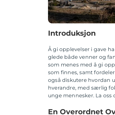
Introduksjon
Å gi opplevelser i gave h
glede både venner og fami
som menes med å gi opple
som finnes, samt fordele
også diskutere hvordan uli
hverandre, med særlig fok
unge mennesker. La oss d
En Overordnet Ove