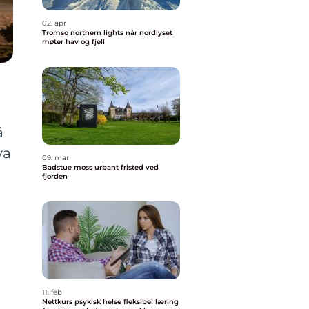
02. apr
Tromso northern lights når nordlyset
møter hav og fjell
å
va
09. mar
Badstue moss urbant fristed ved
fjorden
11. feb
Nettkurs psykisk helse fleksibel læring