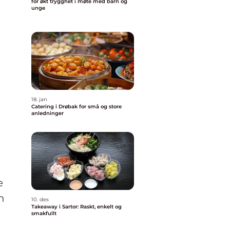
for økt trygghet i møte med barn og
unge
18. jan
Catering i Drøbak for små og store
anledninger
e
n
10. des
Takeaway i Sartor: Raskt, enkelt og
smakfullt