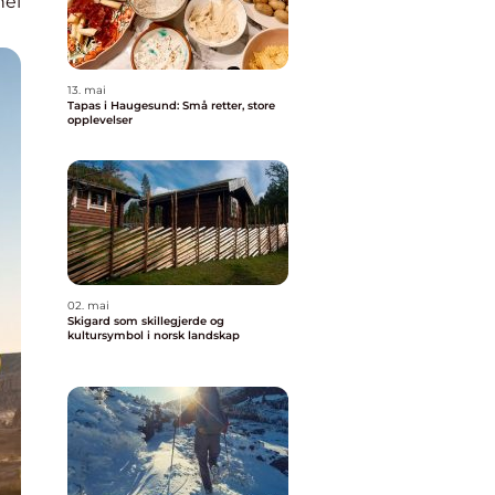
nel
13. mai
Tapas i Haugesund: Små retter, store
opplevelser
02. mai
Skigard som skillegjerde og
kultursymbol i norsk landskap