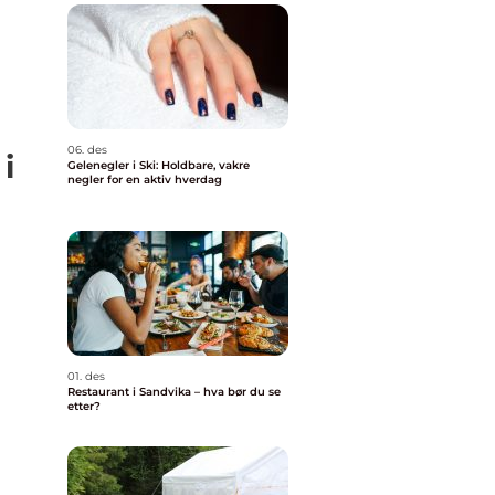
06. des
i
Gelenegler i Ski: Holdbare, vakre
negler for en aktiv hverdag
01. des
Restaurant i Sandvika – hva bør du se
etter?