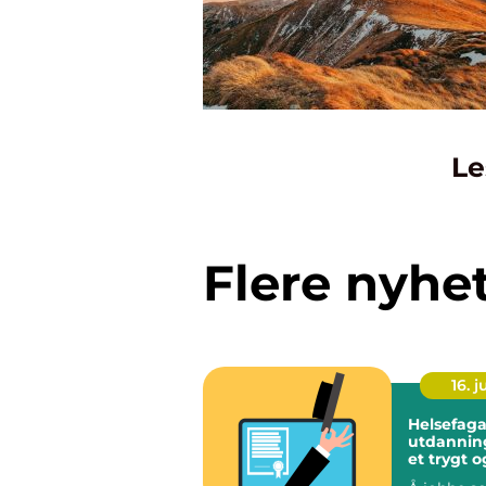
Le
Flere nyhe
16. 
Helsefaga
utdanning veien 
et trygt o
meningsfu