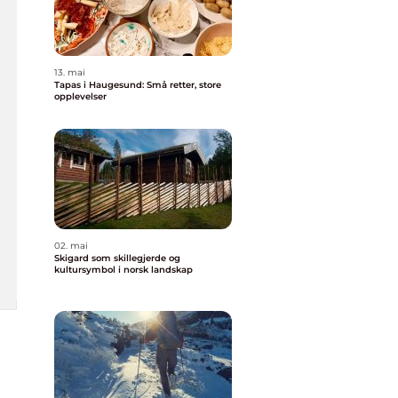
13. mai
Tapas i Haugesund: Små retter, store
opplevelser
02. mai
Skigard som skillegjerde og
kultursymbol i norsk landskap