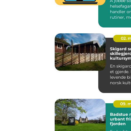
Å jobbe s
helsefaga
handler o
rutiner, m
pleieplane
krever både
02. 
Skigard 
skillegjer
kultursym
landskap
En skigar
et gjerde.
levende bi
norsk kult
formet av k
09. 
Badstue 
urbant fr
fjorden