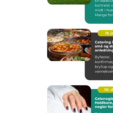
En badstu
kortreist 
midt i hv
Mange for
badstue 
fjellhytter 
18. j
Catering 
små og st
anlednin
Byfester,
konfirmas
bryllup og
vennekvel
stua har én
felles...
06. 
Gelenegler
Holdbare,
negler for
hverdag