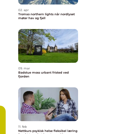
02. apr
Tromso northern lights når nordlyset
møter hav og fjell
09. mar
Badstue moss urbant fristed ved
fjorden
11. feb
Nettkurs psykisk helse fleksibel læring