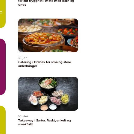
for økt trygghet i møte med barn og
unge
nd
18. jan
Catering i Drøbak for små og store
anledninger
10. des
Takeaway i Sartor: Raskt, enkelt og
smakfullt
d