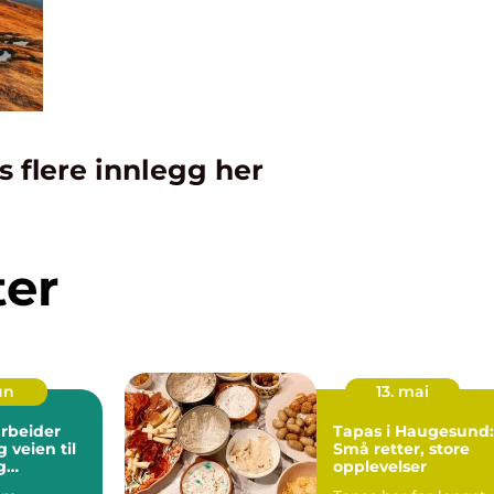
s flere innlegg her
ter
jun
13. mai
rbeider
Tapas i Haugesund:
til
Små retter, store
g
opplevelser
llt yrke