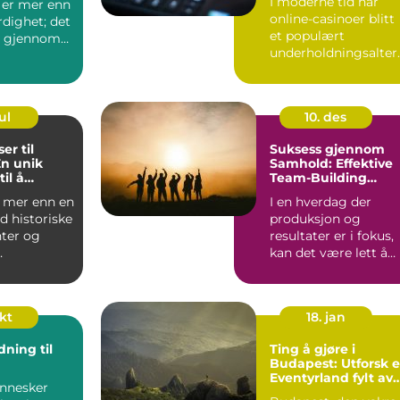
I moderne tid har
 er mer enn
online-casinoer blitt
rdighet; det
et populært
se gjennom
underholdningsalter
ativ for mange
mennesk...
ul
10. des
er til
Suksess gjennom
En unik
Samhold: Effektive
il å
Team-Building
otball
Aktiviteter
 mer enn en
I en hverdag der
d historiske
produksjon og
er og
resultater er i fokus,
kan det være lett å
er; det er
overse viktigh...
okt
18. jan
ning til
Ting å gjøre i
Budapest: Utforsk e
Eventyrland fylt av
nnesker
Kultur og Historie