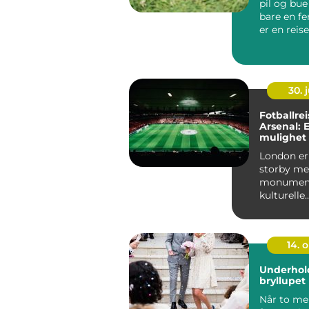
pil og bue
bare en fe
er en rei
historien...
30. j
Fotballreis
Arsenal: 
mulighet t
oppleve f
London er
storby me
monument
kulturelle
attraksjon
også ...
14. 
Underhold
bryllupet
Når to me