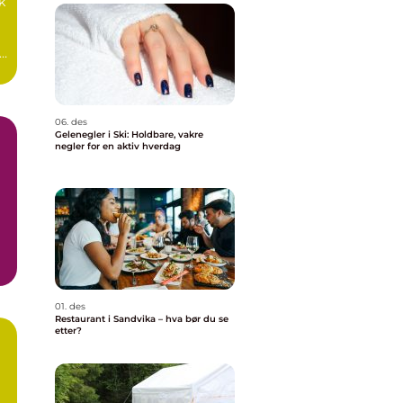
k
06. des
Gelenegler i Ski: Holdbare, vakre
negler for en aktiv hverdag
01. des
Restaurant i Sandvika – hva bør du se
etter?