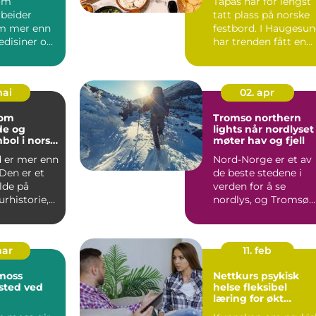
om
Tapas har for lengst
rbeider
tatt plass på norske
m mer enn
festbord. I Haugesu
edisiner og
har trenden fått en
r. Yrket
ekst...
...
mai
02. apr
som
Tromso northern
de og
lights når nordlyset
bol i norsk
møter hav og fjell
d er mer enn
Nord-Norge er et av
 Den er et
de beste stedene i
lde på
verden for å se
urhistorie,
nordlys, og Tromsø
lima, l...
ligger midt i sonen
der ly...
mar
11. feb
moss
Nettkurs psykisk
isted ved
helse fleksibel
læring for økt
trygghet i møte me