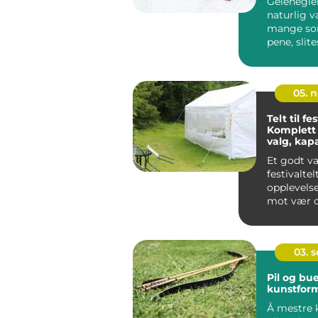
Gelenegler
naturlig v
mange so
pene, slit
negler over
05. 
Telt til fes
Komplett 
valg, kap
sikkerhet
Et godt va
festivaltel
opplevels
mot vær o
gir publiku
03. 
Pil og bue
kunstfor
Å mestre 