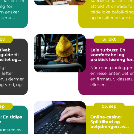
 har blitt et
Sandvika har blitt et
alg for
attraktivt område fo
m ønsker
både lokalbefolkning
esterke
og besøkende som...
 tid....
nov
31. okt
tival:
Leie turbuss: En
guide til
komfortabel og
asitet og
praktisk løsning for
reisen
lgt
Når man planlegger
t løfter
en reise, enten det er
en, skjermer
en firmatur, klassetu
g vind, og
eller en
...
opplevelsesreise
med...
sep
03. sep
: En tidløs
Online-casino:
m
Spilltilbud og
betydningen av
kunsten av
ansvarlig spill