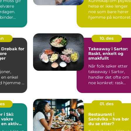
e moss gir
Kunnskap om psykis
barn og unge
velvære
helse er ikke lenger
erdagen.
noe som bare hører
binder
hjemme på kontoret
med
til psykologen.
og s...
Barne...
an
10. des
i Drøbak for
Takeaway i Sartor:
ore
Raskt, enkelt og
ger
smakfullt
Når folk søker etter
joner,
takeaway i Sartor,
 en enkel
handler det ofte om
d hjemme i
noe konkret: rask
 ting til
henting, ...
des
01. des
 i Ski:
Restaurant i
 vakre
Sandvika – hva bør
 en aktiv
du se etter?