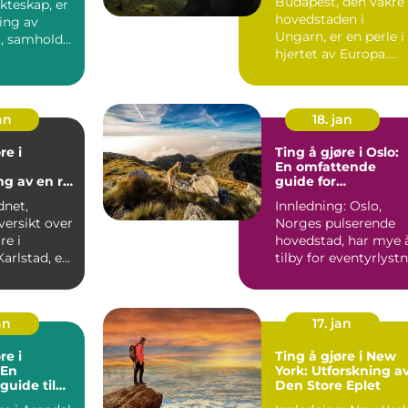
Budapest, den vakre
ekteskap, er
hovedstaden i
ring av
Ungarn, er en perle i
t, samhold
hjertet av Europa.
.
Med sin blendende
arkitek...
an
18. jan
re i
Ting å gjøre i Oslo:
En omfattende
ng av en rik
guide for
 og vakre
eventyrlystne unge
dnet,
Innledning: Oslo,
åder
mennesker
versikt over
Norges pulserende
re i
hovedstad, har mye 
tilby for eventyrlyst
 som ligger
unge mennesker.
Ent...
an
17. jan
re i
Ting å gjøre i New
 En
York: Utforskning a
guide til
Den Store Eplet
de