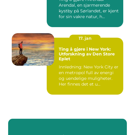
Arendal, en sjarmerende
kystby på Sørlandet, er kjent
for sin vakre natur, h...
17. jan
Ting å gjøre i New York:
Utforskning av Den Store
Eplet
Innledning: New York City er
en metropol full av energi
og uendelige muligheter.
Her finnes det et u...