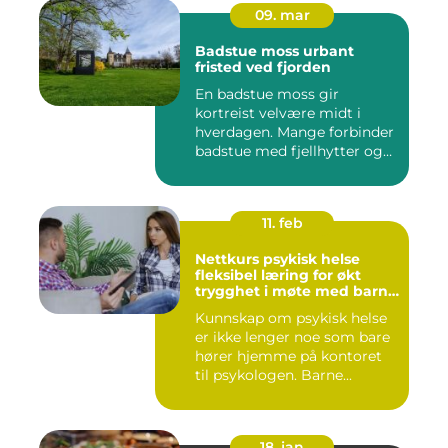
09. mar
Badstue moss urbant
fristed ved fjorden
En badstue moss gir
kortreist velvære midt i
hverdagen. Mange forbinder
badstue med fjellhytter og
s...
11. feb
Nettkurs psykisk helse
fleksibel læring for økt
trygghet i møte med barn
og unge
Kunnskap om psykisk helse
er ikke lenger noe som bare
hører hjemme på kontoret
til psykologen. Barne...
18. jan