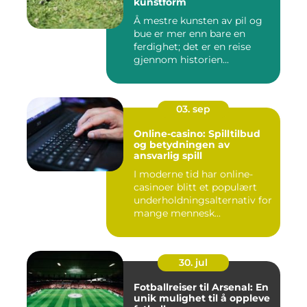
kunstform
Å mestre kunsten av pil og
bue er mer enn bare en
ferdighet; det er en reise
gjennom historien...
03. sep
Online-casino: Spilltilbud
og betydningen av
ansvarlig spill
I moderne tid har online-
casinoer blitt et populært
underholdningsalternativ for
mange mennesk...
30. jul
Fotballreiser til Arsenal: En
unik mulighet til å oppleve