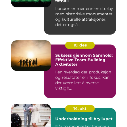
fotball
London er mer enn en storby
med historiske monumenter
og kulturelle attraksjoner;
det er også ...
10. des
Suksess gjennom Samhold:
Effektive Team-Building
Aktiviteter
I en hverdag der produksjon
og resultater er i fokus, kan
det være lett å overse
viktigh...
14. okt
Underholdning til bryllupet
Når to mennesker forenes i