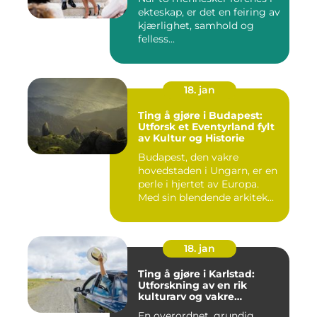
ekteskap, er det en feiring av
kjærlighet, samhold og
felless...
18. jan
Ting å gjøre i Budapest:
Utforsk et Eventyrland fylt
av Kultur og Historie
Budapest, den vakre
hovedstaden i Ungarn, er en
perle i hjertet av Europa.
Med sin blendende arkitek...
18. jan
Ting å gjøre i Karlstad:
Utforskning av en rik
kulturarv og vakre
naturområder
En overordnet, grundig