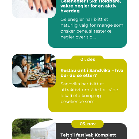
Gelenegler i Ski: Holdbare,
vakre negler for en aktiv
hverdag
Gelenegler har blitt et
naturlig valg for mange som
ønsker pene, slitesterke
negler over tid....
01. des
Restaurant i Sandvika – hva
bør du se etter?
Sandvika har blitt et
attraktivt område for både
lokalbefolkning og
besøkende som...
05. nov
Telt til festival: Komplett