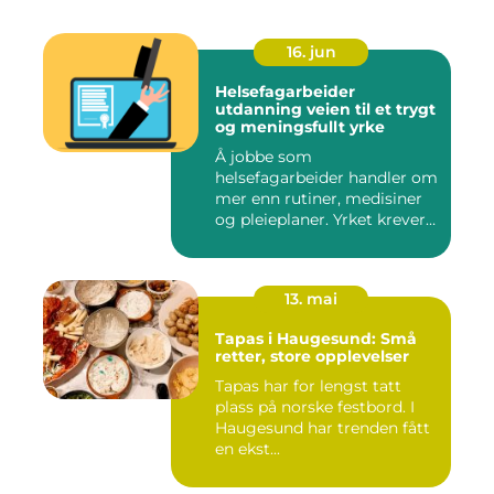
16. jun
Helsefagarbeider
utdanning veien til et trygt
og meningsfullt yrke
Å jobbe som
helsefagarbeider handler om
mer enn rutiner, medisiner
og pleieplaner. Yrket krever
både...
13. mai
Tapas i Haugesund: Små
retter, store opplevelser
Tapas har for lengst tatt
plass på norske festbord. I
Haugesund har trenden fått
en ekst...