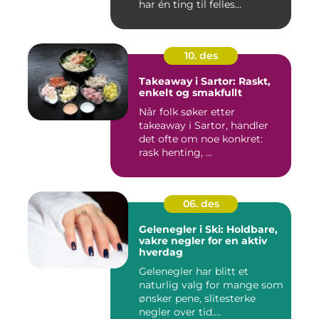
har én ting til felles...
10. des
Takeaway i Sartor: Raskt,
enkelt og smakfullt
Når folk søker etter
takeaway i Sartor, handler
det ofte om noe konkret:
rask henting, ...
06. des
Gelenegler i Ski: Holdbare,
vakre negler for en aktiv
hverdag
Gelenegler har blitt et
naturlig valg for mange som
ønsker pene, slitesterke
negler over tid....