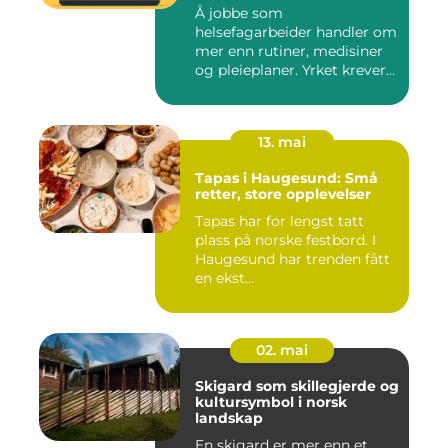
Å jobbe som
helsefagarbeider handler om
mer enn rutiner, medisiner
og pleieplaner. Yrket krever
både...
13. mai
Tapas i Haugesund: Små
retter, store opplevelser
Tapas har for lengst tatt
plass på norske festbord. I
Haugesund har trenden fått
en ekst...
02. mai
Skigard som skillegjerde og
kultursymbol i norsk
landskap
En skigard er mer enn et