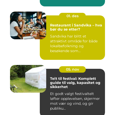
01. des
Restaurant i Sandvika – hva
bør du se etter?
Sandvika har blitt et
attraktivt område for både
lokalbefolkning og
besøkende som...
05. nov
Telt til festival: Komplett
guide til valg, kapasitet og
sikkerhet
Et godt valgt festivaltelt
løfter opplevelsen, skjermer
mot vær og vind, og gir
publiku...