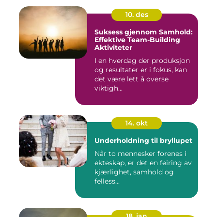
10. des
Suksess gjennom Samhold:
Effektive Team-Building
Aktiviteter
I en hverdag der produksjon
og resultater er i fokus, kan
det være lett å overse
viktigh...
14. okt
Underholdning til bryllupet
Når to mennesker forenes i
ekteskap, er det en feiring av
kjærlighet, samhold og
felless...
18. jan