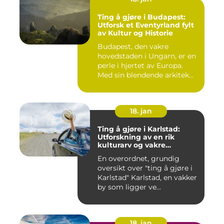
Ting å gjøre i Budapest:
Utforsk et Eventyrland fylt
av Kultur og Historie
Budapest, den vakre
hovedstaden i Ungarn, er en
perle i hjertet av Europa.
Med sin blendende arkitek...
18. jan
Ting å gjøre i Karlstad:
Utforskning av en rik
kulturarv og vakre
naturområder
En overordnet, grundig
oversikt over "ting å gjøre i
Karlstad" Karlstad, en vakker
by som ligger ve...
18. jan