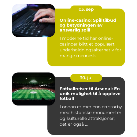
03. sep
Online-casino: Spilltilbud
og betydningen av
ansvarlig spill
I moderne tid har online-
casinoer blitt et populært
underholdningsalternativ for
mange mennesk...
30. jul
Fotballreiser til Arsenal: En
unik mulighet til å oppleve
fotball
London er mer enn en storby
med historiske monumenter
og kulturelle attraksjoner;
det er også ...