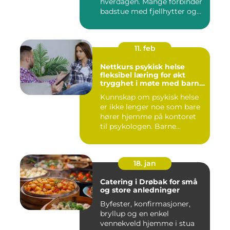
hverdagen. Mange forbinder
badstue med fjellhytter og
s...
11. feb
Nettkurs psykisk helse
fleksibel læring for økt
trygghet i møte med barn
og unge
Kunnskap om psykisk helse
er ikke lenger noe som bare
hører hjemme på kontoret
til psykologen. Barne...
18. jan
Catering i Drøbak for små
og store anledninger
Byfester, konfirmasjoner,
bryllup og en enkel
vennekveld hjemme i stua