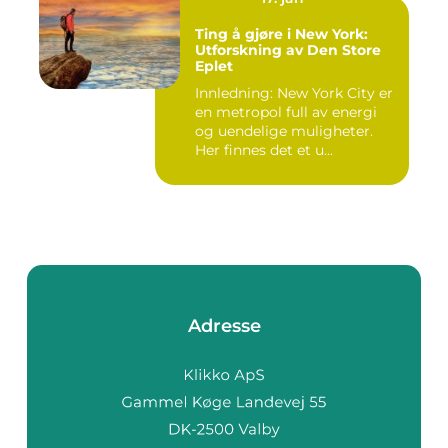
Ting å gjøre i New York:
Utforskning av Den Store
Eplet
Innledning: New York City er
en metropol full av energi
og uendelige muligheter.
Her finnes det et u...
Adresse