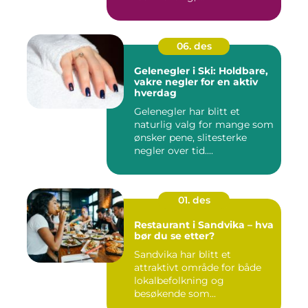
06. des
Gelenegler i Ski: Holdbare,
vakre negler for en aktiv
hverdag
Gelenegler har blitt et
naturlig valg for mange som
ønsker pene, slitesterke
negler over tid....
01. des
Restaurant i Sandvika – hva
bør du se etter?
Sandvika har blitt et
attraktivt område for både
lokalbefolkning og
besøkende som...