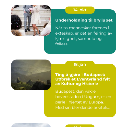
14. okt
Underholdning til bryllupet
Når to mennesker forenes i
ekteskap, er det en feiring av
kjærlighet, samhold og
felless...
18. jan
Ting å gjøre i Budapest:
Utforsk et Eventyrland fylt
av Kultur og Historie
Budapest, den vakre
hovedstaden i Ungarn, er en
perle i hjertet av Europa.
Med sin blendende arkitek...