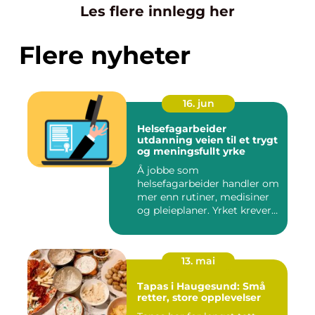
Les flere innlegg her
Flere nyheter
16. jun
Helsefagarbeider
utdanning veien til et trygt
og meningsfullt yrke
Å jobbe som
helsefagarbeider handler om
mer enn rutiner, medisiner
og pleieplaner. Yrket krever
både...
13. mai
Tapas i Haugesund: Små
retter, store opplevelser