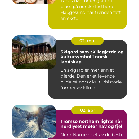
Tapas har for lengst tatt
plass på norske festbord. I
Haugesund har trenden fått
en ekst...
02. mai
Skigard som skillegjerde og
kultursymbol i norsk
landskap
En skigard er mer enn et
gjerde. Den er et levende
bilde på norsk kulturhistorie,
formet av klima, l...
02. apr
Tromso northern lights når
nordlyset møter hav og fjell
Nord-Norge er et av de beste