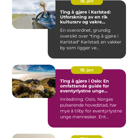
18. jan
Ting å gjøre i Karlstad:
Utforskning av en rik
kulturarv og vakre
naturområder
En overordnet, grundig
oversikt over "ting å gjøre i
Karlstad" Karlstad, en vakker
by som ligger ve...
18. jan
Ting å gjøre i Oslo: En
omfattende guide for
eventyrlystne unge
mennesker
Innledning: Oslo, Norges
pulserende hovedstad, har
mye å tilby for eventyrlystne
unge mennesker. Ent...