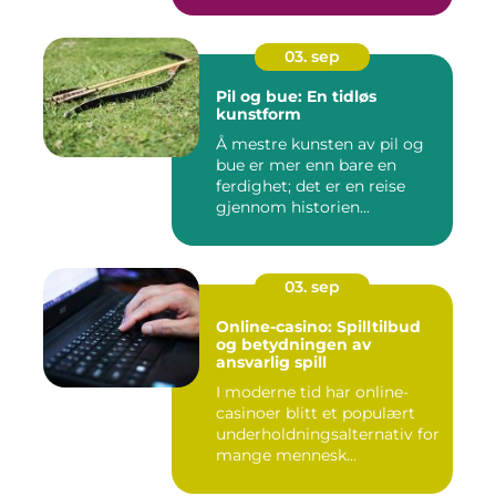
03. sep
Pil og bue: En tidløs
kunstform
Å mestre kunsten av pil og
bue er mer enn bare en
ferdighet; det er en reise
gjennom historien...
03. sep
Online-casino: Spilltilbud
og betydningen av
ansvarlig spill
I moderne tid har online-
casinoer blitt et populært
underholdningsalternativ for
mange mennesk...