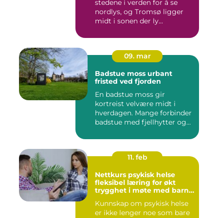
stedene i verden for å se
nordlys, og Tromsø ligger
midt i sonen der ly...
09. mar
Badstue moss urbant
fristed ved fjorden
En badstue moss gir
kortreist velvære midt i
hverdagen. Mange forbinder
badstue med fjellhytter og
s...
11. feb
Nettkurs psykisk helse
fleksibel læring for økt
trygghet i møte med barn
og unge
Kunnskap om psykisk helse
er ikke lenger noe som bare