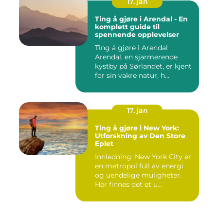
17. jan
Ting å gjøre i Arendal - En
komplett guide til
spennende opplevelser
Ting å gjøre i Arendal
Arendal, en sjarmerende
kystby på Sørlandet, er kjent
for sin vakre natur, h...
17. jan
Ting å gjøre i New York:
Utforskning av Den Store
Eplet
Innledning: New York City er
en metropol full av energi
og uendelige muligheter.
Her finnes det et u...