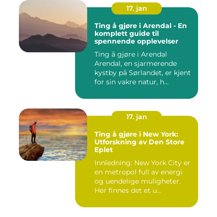
17. jan
Ting å gjøre i Arendal - En
komplett guide til
spennende opplevelser
Ting å gjøre i Arendal
Arendal, en sjarmerende
kystby på Sørlandet, er kjent
for sin vakre natur, h...
17. jan
Ting å gjøre i New York:
Utforskning av Den Store
Eplet
Innledning: New York City er
en metropol full av energi
og uendelige muligheter.
Her finnes det et u...