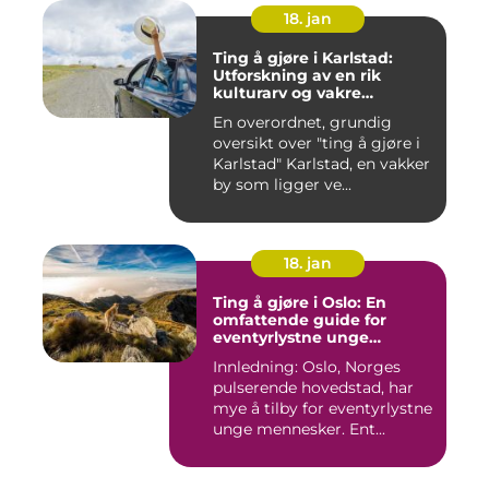
18. jan
Ting å gjøre i Karlstad:
Utforskning av en rik
kulturarv og vakre
naturområder
En overordnet, grundig
oversikt over "ting å gjøre i
Karlstad" Karlstad, en vakker
by som ligger ve...
18. jan
Ting å gjøre i Oslo: En
omfattende guide for
eventyrlystne unge
mennesker
Innledning: Oslo, Norges
pulserende hovedstad, har
mye å tilby for eventyrlystne
unge mennesker. Ent...