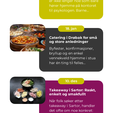
er ikke lenger noe som bare
hører hjemme på kontoret
til psykologen. Barne...
18. jan
Catering i Drøbak for små
og store anledninger
Byfester, konfirmasjoner,
bryllup og en enkel
vennekveld hjemme i stua
har én ting til felles...
10. des
Takeaway i Sartor: Raskt,
enkelt og smakfullt
Når folk søker etter
takeaway i Sartor, handler
det ofte om noe konkret: