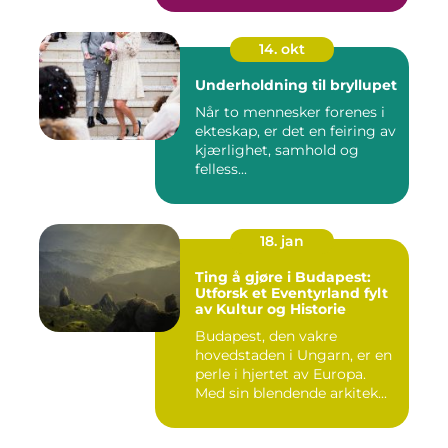
14. okt
Underholdning til bryllupet
Når to mennesker forenes i
ekteskap, er det en feiring av
kjærlighet, samhold og
felless...
18. jan
Ting å gjøre i Budapest:
Utforsk et Eventyrland fylt
av Kultur og Historie
Budapest, den vakre
hovedstaden i Ungarn, er en
perle i hjertet av Europa.
Med sin blendende arkitek...