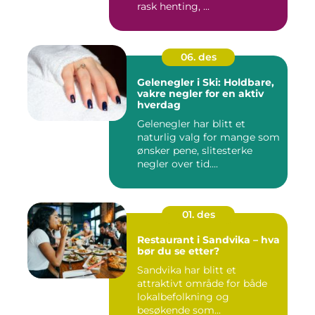
rask henting, ...
06. des
Gelenegler i Ski: Holdbare,
vakre negler for en aktiv
hverdag
Gelenegler har blitt et
naturlig valg for mange som
ønsker pene, slitesterke
negler over tid....
01. des
Restaurant i Sandvika – hva
bør du se etter?
Sandvika har blitt et
attraktivt område for både
lokalbefolkning og
besøkende som...