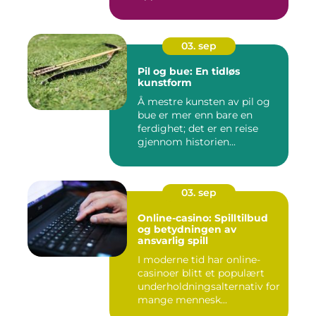
03. sep
Pil og bue: En tidløs
kunstform
Å mestre kunsten av pil og
bue er mer enn bare en
ferdighet; det er en reise
gjennom historien...
03. sep
Online-casino: Spilltilbud
og betydningen av
ansvarlig spill
I moderne tid har online-
casinoer blitt et populært
underholdningsalternativ for
mange mennesk...