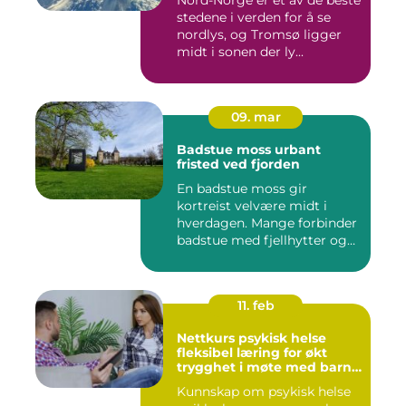
Nord-Norge er et av de beste
stedene i verden for å se
nordlys, og Tromsø ligger
midt i sonen der ly...
09. mar
Badstue moss urbant
fristed ved fjorden
En badstue moss gir
kortreist velvære midt i
hverdagen. Mange forbinder
badstue med fjellhytter og
s...
11. feb
Nettkurs psykisk helse
fleksibel læring for økt
trygghet i møte med barn
og unge
Kunnskap om psykisk helse