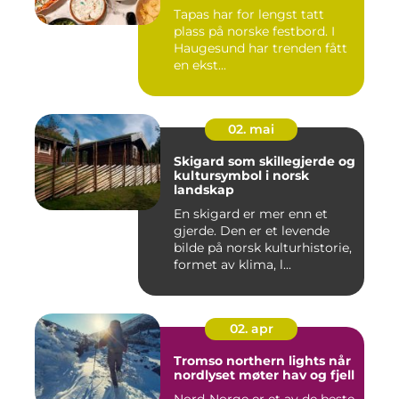
Tapas har for lengst tatt
plass på norske festbord. I
Haugesund har trenden fått
en ekst...
02. mai
Skigard som skillegjerde og
kultursymbol i norsk
landskap
En skigard er mer enn et
gjerde. Den er et levende
bilde på norsk kulturhistorie,
formet av klima, l...
02. apr
Tromso northern lights når
nordlyset møter hav og fjell