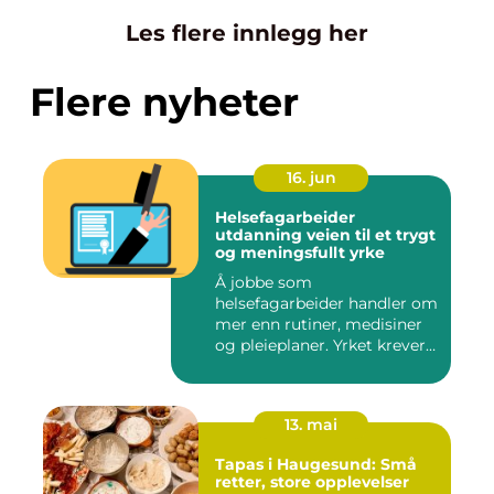
Les flere innlegg her
Flere nyheter
16. jun
Helsefagarbeider
utdanning veien til et trygt
og meningsfullt yrke
Å jobbe som
helsefagarbeider handler om
mer enn rutiner, medisiner
og pleieplaner. Yrket krever
både...
13. mai
Tapas i Haugesund: Små
retter, store opplevelser