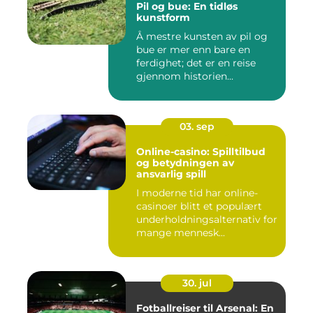
Pil og bue: En tidløs
kunstform
Å mestre kunsten av pil og
bue er mer enn bare en
ferdighet; det er en reise
gjennom historien...
03. sep
Online-casino: Spilltilbud
og betydningen av
ansvarlig spill
I moderne tid har online-
casinoer blitt et populært
underholdningsalternativ for
mange mennesk...
30. jul
Fotballreiser til Arsenal: En