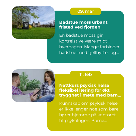
09. mar
Badstue moss urbant
fristed ved fjorden
En badstue moss gir
kortreist velvære midt i
hverdagen. Mange forbinder
badstue med fjellhytter og
s...
11. feb
Nettkurs psykisk helse
fleksibel læring for økt
trygghet i møte med barn
og unge
Kunnskap om psykisk helse
er ikke lenger noe som bare
hører hjemme på kontoret
til psykologen. Barne...