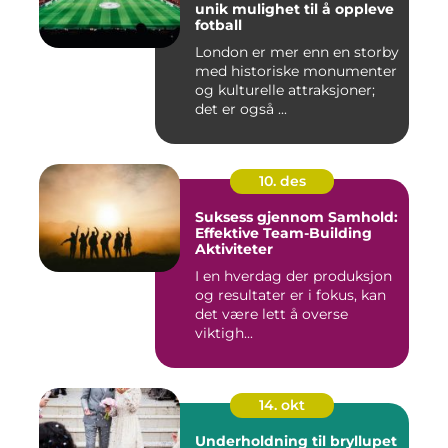
unik mulighet til å oppleve
fotball
London er mer enn en storby
med historiske monumenter
og kulturelle attraksjoner;
det er også ...
10. des
Suksess gjennom Samhold:
Effektive Team-Building
Aktiviteter
I en hverdag der produksjon
og resultater er i fokus, kan
det være lett å overse
viktigh...
14. okt
Underholdning til bryllupet