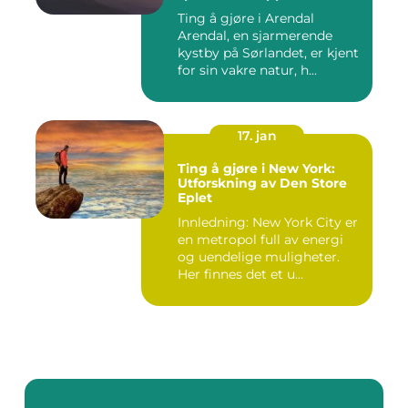
Ting å gjøre i Arendal
Arendal, en sjarmerende
kystby på Sørlandet, er kjent
for sin vakre natur, h...
17. jan
Ting å gjøre i New York:
Utforskning av Den Store
Eplet
Innledning: New York City er
en metropol full av energi
og uendelige muligheter.
Her finnes det et u...