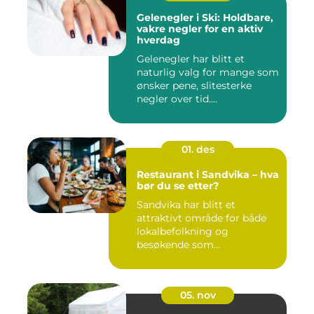
Gelenegler i Ski: Holdbare,
vakre negler for en aktiv
hverdag
Gelenegler har blitt et
naturlig valg for mange som
ønsker pene, slitesterke
negler over tid....
01. des
Restaurant i Sandvika – hva
bør du se etter?
Sandvika har blitt et
attraktivt område for både
lokalbefolkning og
besøkende som...
05. nov