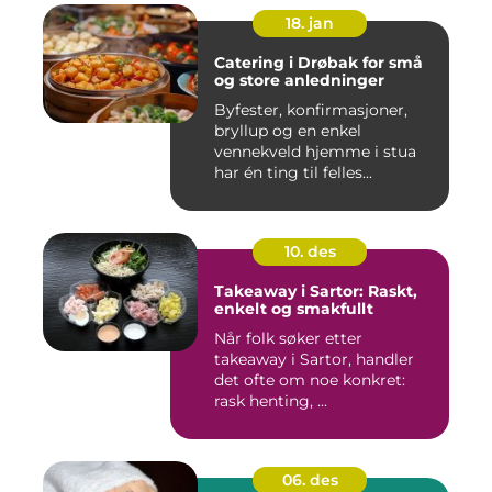
18. jan
Catering i Drøbak for små
og store anledninger
Byfester, konfirmasjoner,
bryllup og en enkel
vennekveld hjemme i stua
har én ting til felles...
10. des
Takeaway i Sartor: Raskt,
enkelt og smakfullt
Når folk søker etter
takeaway i Sartor, handler
det ofte om noe konkret:
rask henting, ...
06. des