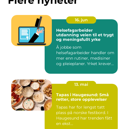
Flere nyheter
16. jun
Helsefagarbeider
utdanning veien til et trygt
og meningsfullt yrke
Å jobbe som
helsefagarbeider handler om
mer enn rutiner, medisiner
og pleieplaner. Yrket krever
både...
13. mai
Tapas i Haugesund: Små
retter, store opplevelser
Tapas har for lengst tatt
plass på norske festbord. I
Haugesund har trenden fått
en ekst...