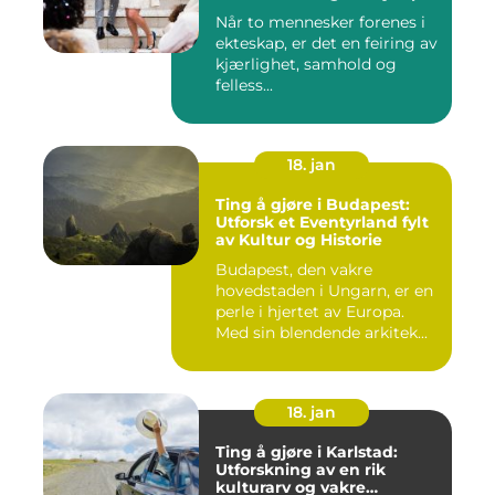
Når to mennesker forenes i
ekteskap, er det en feiring av
kjærlighet, samhold og
felless...
18. jan
Ting å gjøre i Budapest:
Utforsk et Eventyrland fylt
av Kultur og Historie
Budapest, den vakre
hovedstaden i Ungarn, er en
perle i hjertet av Europa.
Med sin blendende arkitek...
18. jan
Ting å gjøre i Karlstad:
Utforskning av en rik
kulturarv og vakre