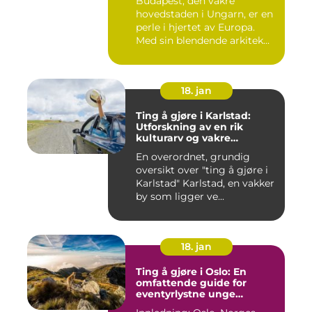
Budapest, den vakre
hovedstaden i Ungarn, er en
perle i hjertet av Europa.
Med sin blendende arkitek...
18. jan
Ting å gjøre i Karlstad:
Utforskning av en rik
kulturarv og vakre
naturområder
En overordnet, grundig
oversikt over "ting å gjøre i
Karlstad" Karlstad, en vakker
by som ligger ve...
18. jan
Ting å gjøre i Oslo: En
omfattende guide for
eventyrlystne unge
mennesker