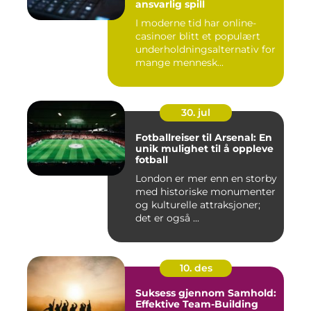
ansvarlig spill
I moderne tid har online-
casinoer blitt et populært
underholdningsalternativ for
mange mennesk...
30. jul
Fotballreiser til Arsenal: En
unik mulighet til å oppleve
fotball
London er mer enn en storby
med historiske monumenter
og kulturelle attraksjoner;
det er også ...
10. des
Suksess gjennom Samhold:
Effektive Team-Building