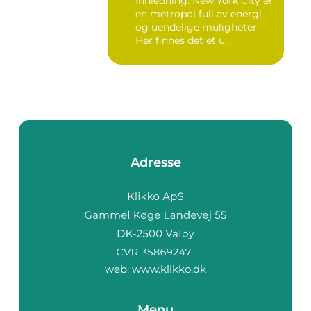
Innledning: New York City er
en metropol full av energi
og uendelige muligheter.
Her finnes det et u...
Adresse
web:
www.klikko.dk
Menu