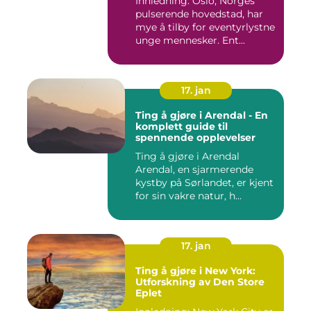
Innledning: Oslo, Norges
pulserende hovedstad, har
mye å tilby for eventyrlystne
unge mennesker. Ent...
17. jan
Ting å gjøre i Arendal - En
komplett guide til
spennende opplevelser
Ting å gjøre i Arendal
Arendal, en sjarmerende
kystby på Sørlandet, er kjent
for sin vakre natur, h...
17. jan
Ting å gjøre i New York:
Utforskning av Den Store
Eplet