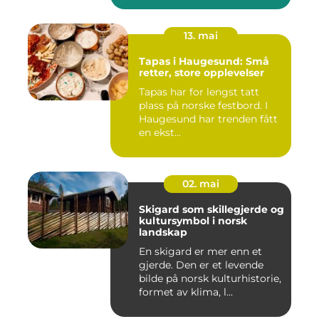
13. mai
Tapas i Haugesund: Små
retter, store opplevelser
Tapas har for lengst tatt
plass på norske festbord. I
Haugesund har trenden fått
en ekst...
02. mai
Skigard som skillegjerde og
kultursymbol i norsk
landskap
En skigard er mer enn et
gjerde. Den er et levende
bilde på norsk kulturhistorie,
formet av klima, l...