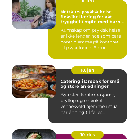
11. feb
Nettkurs psykisk helse
fleksibel læring for økt
trygghet i møte med barn
og unge
Kunnskap om psykisk helse
er ikke lenger noe som bare
hører hjemme på kontoret
til psykologen. Barne...
18. jan
Catering i Drøbak for små
og store anledninger
Byfester, konfirmasjoner,
bryllup og en enkel
vennekveld hjemme i stua
har én ting til felles...
10. des