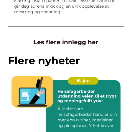
klatring i Klatreparken i Larvik. Disse aktivitetene
gir deg adrenalinkick og en unik opplevelse av
mestring og spenning.
Les flere innlegg her
Flere nyheter
16. jun
Helsefagarbeider
utdanning veien til et trygt
og meningsfullt yrke
Å jobbe som
helsefagarbeider handler om
mer enn rutiner, medisiner
og pleieplaner. Yrket krever
både...