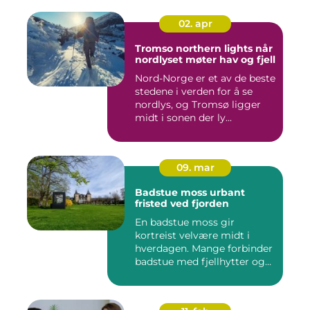
02. apr
Tromso northern lights når
nordlyset møter hav og fjell
Nord-Norge er et av de beste
stedene i verden for å se
nordlys, og Tromsø ligger
midt i sonen der ly...
09. mar
Badstue moss urbant
fristed ved fjorden
En badstue moss gir
kortreist velvære midt i
hverdagen. Mange forbinder
badstue med fjellhytter og
s...