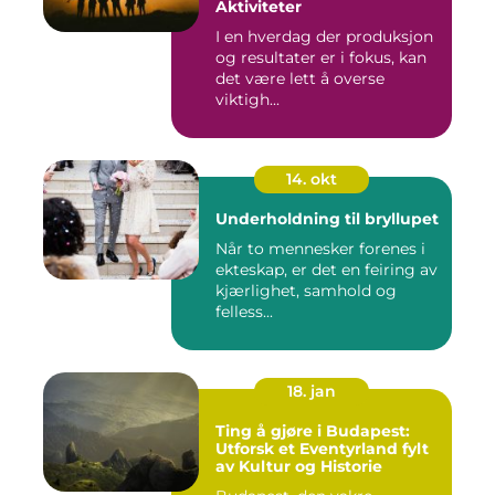
Aktiviteter
I en hverdag der produksjon
og resultater er i fokus, kan
det være lett å overse
viktigh...
14. okt
Underholdning til bryllupet
Når to mennesker forenes i
ekteskap, er det en feiring av
kjærlighet, samhold og
felless...
18. jan
Ting å gjøre i Budapest:
Utforsk et Eventyrland fylt
av Kultur og Historie