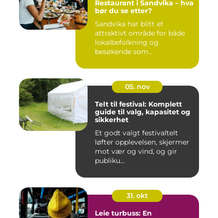
Restaurant i Sandvika – hva
bør du se etter?
Sandvika har blitt et
attraktivt område for både
lokalbefolkning og
besøkende som...
05. nov
Telt til festival: Komplett
guide til valg, kapasitet og
sikkerhet
Et godt valgt festivaltelt
løfter opplevelsen, skjermer
mot vær og vind, og gir
publiku...
31. okt
Leie turbuss: En