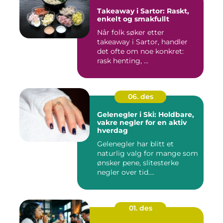
Takeaway i Sartor: Raskt,
enkelt og smakfullt
Når folk søker etter
takeaway i Sartor, handler
det ofte om noe konkret:
rask henting, ...
06. des
Gelenegler i Ski: Holdbare,
vakre negler for en aktiv
hverdag
Gelenegler har blitt et
naturlig valg for mange som
ønsker pene, slitesterke
negler over tid....
01. des