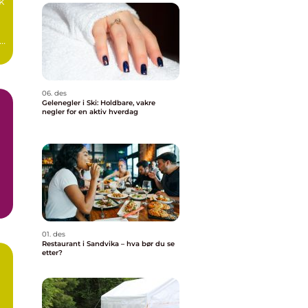
k
06. des
Gelenegler i Ski: Holdbare, vakre
negler for en aktiv hverdag
01. des
Restaurant i Sandvika – hva bør du se
etter?