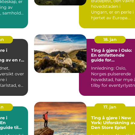
Budapest, den vakre
ekteskap, er
hovedstaden i
ring av
Ungarn, er en perle i
t, samhold
hjertet av Europa.
.
Med sin blendende
arkitek...
an
18. jan
re i
Ting å gjøre i Oslo:
En omfattende
ng av en rik
guide for
 og vakre
eventyrlystne unge
dnet,
Innledning: Oslo,
åder
mennesker
versikt over
Norges pulserende
re i
hovedstad, har mye 
tilby for eventyrlyst
 som ligger
unge mennesker.
Ent...
an
17. jan
re i
Ting å gjøre i New
 En
York: Utforskning a
guide til
Den Store Eplet
de