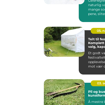
Gelenegler
naturlig v
mange so
pene, slit
negler over
05. 
Telt til fes
Komplett 
valg, kap
sikkerhet
Et godt va
festivaltel
opplevels
mot vær o
gir publiku
03. 
Pil og bue
kunstfor
Å mestre 