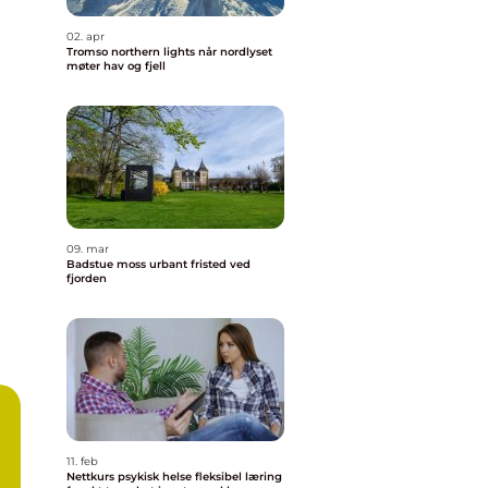
02. apr
Tromso northern lights når nordlyset
møter hav og fjell
09. mar
Badstue moss urbant fristed ved
fjorden
11. feb
Nettkurs psykisk helse fleksibel læring