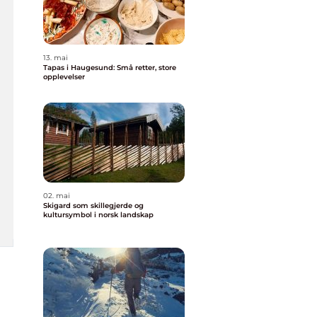
13. mai
Tapas i Haugesund: Små retter, store
opplevelser
02. mai
Skigard som skillegjerde og
kultursymbol i norsk landskap