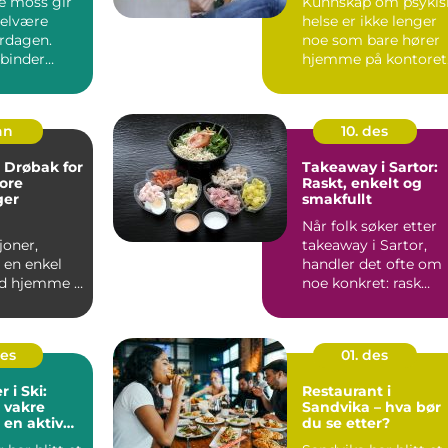
e moss gir
Kunnskap om psykis
barn og unge
velvære
helse er ikke lenger
erdagen.
noe som bare hører
binder
hjemme på kontoret
med
til psykologen.
og s...
Barne...
an
10. des
i Drøbak for
Takeaway i Sartor:
ore
Raskt, enkelt og
ger
smakfullt
Når folk søker etter
joner,
takeaway i Sartor,
 en enkel
handler det ofte om
d hjemme i
noe konkret: rask
 ting til
henting, ...
des
01. des
 i Ski:
Restaurant i
 vakre
Sandvika – hva bør
 en aktiv
du se etter?