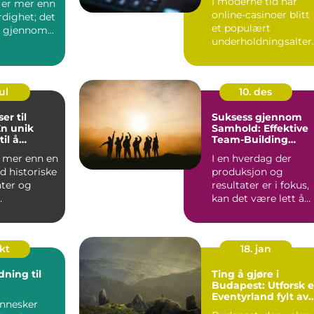
I moderne tid har
 er mer enn
online-casinoer blitt
rdighet; det
et populært
se gjennom
underholdningsalter
ativ for mange
mennesk...
ul
10. des
er til
Suksess gjennom
En unik
Samhold: Effektive
il å
Team-Building
otball
Aktiviteter
 mer enn en
I en hverdag der
d historiske
produksjon og
er og
resultater er i fokus,
kan det være lett å
er; det er
overse viktigh...
okt
18. jan
ning til
Ting å gjøre i
Budapest: Utforsk e
Eventyrland fylt av
nnesker
Kultur og Historie