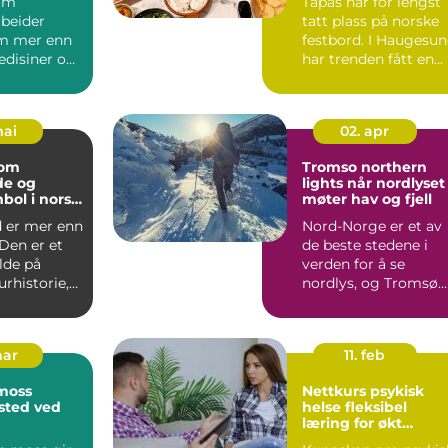
om
Tapas har for lengst
rbeider
tatt plass på norske
m mer enn
festbord. I Haugesu
edisiner og
har trenden fått en
r. Yrket
ekst...
...
mai
02. apr
som
Tromso northern
de og
lights når nordlyset
bol i norsk
møter hav og fjell
d er mer enn
Nord-Norge er et av
 Den er et
de beste stedene i
lde på
verden for å se
urhistorie,
nordlys, og Tromsø
lima, l...
ligger midt i sonen
der ly...
mar
11. feb
moss
Nettkurs psykisk
isted ved
helse fleksibel
læring for økt
trygghet i møte me