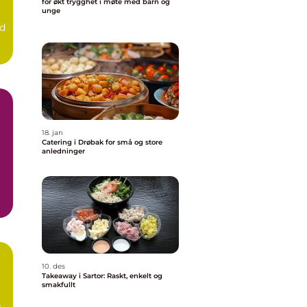
for økt trygghet i møte med barn og
unge
nd
18. jan
Catering i Drøbak for små og store
anledninger
10. des
Takeaway i Sartor: Raskt, enkelt og
smakfullt
d