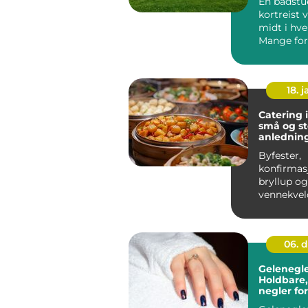
En badstu
kortreist 
midt i hv
Mange for
badstue 
fjellhytter 
18. j
Catering 
små og st
anlednin
Byfester,
konfirmas
bryllup og
vennekvel
stua har én
felles...
06. 
Gelenegler
Holdbare,
negler for
hverdag