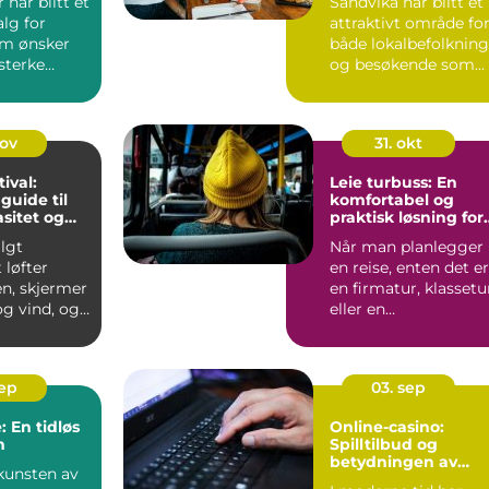
 har blitt et
Sandvika har blitt et
alg for
attraktivt område fo
m ønsker
både lokalbefolkning
esterke
og besøkende som...
 tid....
nov
31. okt
tival:
Leie turbuss: En
guide til
komfortabel og
asitet og
praktisk løsning for
reisen
lgt
Når man planlegger
t løfter
en reise, enten det er
en, skjermer
en firmatur, klassetu
g vind, og
eller en
...
opplevelsesreise
med...
sep
03. sep
: En tidløs
Online-casino:
m
Spilltilbud og
betydningen av
kunsten av
ansvarlig spill