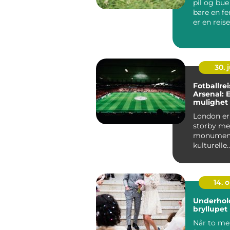
pil og bue
bare en fe
er en rei
historien...
30. j
Fotballreis
Arsenal: 
mulighet t
oppleve f
London er
storby me
monument
kulturelle
attraksjon
også ...
14. 
Underhold
bryllupet
Når to me