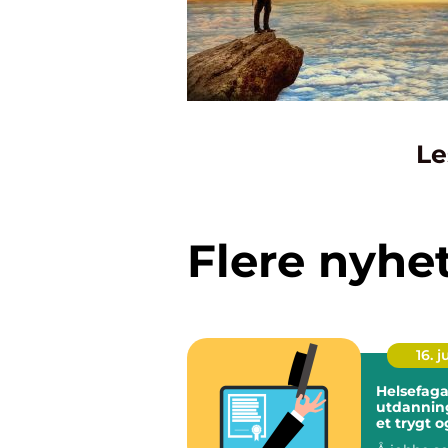
Le
Flere nyhe
16. 
Helsefaga
utdanning veien 
et trygt o
meningsfu