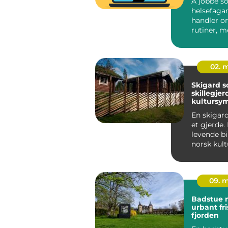
Å jobbe s
helsefaga
handler o
rutiner, m
pleieplane
krever både
02. 
Skigard 
skillegjer
kultursym
landskap
En skigar
et gjerde.
levende bi
norsk kult
formet av k
09. 
Badstue 
urbant fr
fjorden