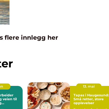
s flere innlegg her
ter
jun
13. mai
rbeider
Tapas i Haugesund:
til
Små retter, store
g
opplevelser
llt yrke