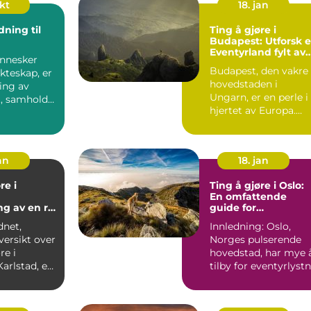
okt
18. jan
ning til
Ting å gjøre i
Budapest: Utforsk e
Eventyrland fylt av
nnesker
Kultur og Historie
Budapest, den vakre
ekteskap, er
hovedstaden i
ring av
Ungarn, er en perle i
t, samhold
hjertet av Europa.
.
Med sin blendende
arkitek...
an
18. jan
re i
Ting å gjøre i Oslo:
En omfattende
ng av en rik
guide for
 og vakre
eventyrlystne unge
dnet,
Innledning: Oslo,
åder
mennesker
versikt over
Norges pulserende
re i
hovedstad, har mye 
tilby for eventyrlyst
 som ligger
unge mennesker.
Ent...