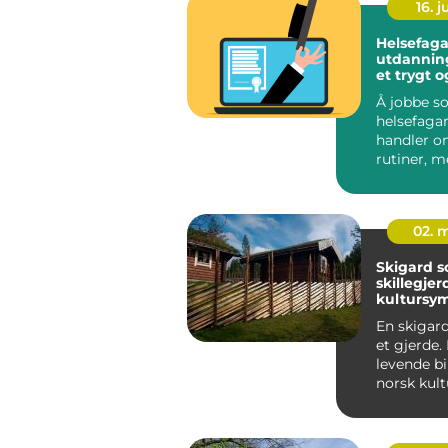
16. 
Helsefaga
utdanning veien 
et trygt o
meningsfu
Å jobbe s
helsefaga
handler o
rutiner, m
pleieplane
krever både
02. 
Skigard 
skillegjer
kultursym
landskap
En skigar
et gjerde.
levende bi
norsk kult
formet av k