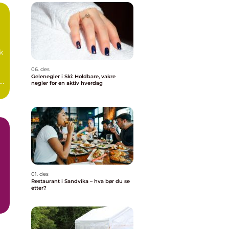
d
k
06. des
Gelenegler i Ski: Holdbare, vakre
negler for en aktiv hverdag
01. des
Restaurant i Sandvika – hva bør du se
etter?