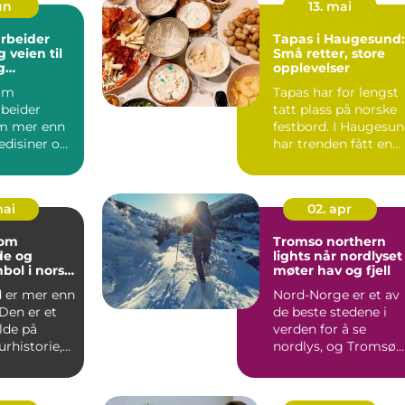
jun
13. mai
rbeider
Tapas i Haugesund:
til
Små retter, store
g
opplevelser
llt yrke
om
Tapas har for lengst
rbeider
tatt plass på norske
m mer enn
festbord. I Haugesu
edisiner og
har trenden fått en
r. Yrket
ekst...
...
mai
02. apr
som
Tromso northern
de og
lights når nordlyset
bol i norsk
møter hav og fjell
d er mer enn
Nord-Norge er et av
 Den er et
de beste stedene i
lde på
verden for å se
urhistorie,
nordlys, og Tromsø
lima, l...
ligger midt i sonen
der ly...