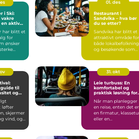
des
01. des
 i Ski:
Restaurant i
 vakre
Sandvika – hva bør
 en aktiv
du se etter?
 har blitt et
Sandvika har blitt et
alg for
attraktivt område fo
m ønsker
både lokalbefolkning
esterke
og besøkende som...
 tid....
nov
31. okt
tival:
Leie turbuss: En
guide til
komfortabel og
asitet og
praktisk løsning for
reisen
lgt
Når man planlegger
t løfter
en reise, enten det er
en, skjermer
en firmatur, klassetu
g vind, og
eller en
...
opplevelsesreise
med...