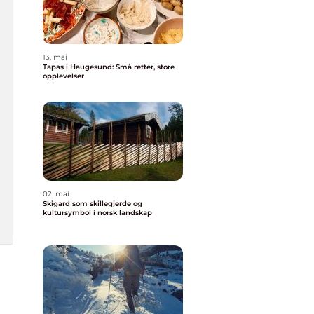
13. mai
Tapas i Haugesund: Små retter, store
opplevelser
02. mai
Skigard som skillegjerde og
kultursymbol i norsk landskap