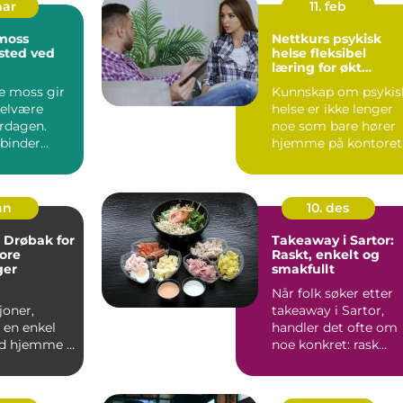
mar
11. feb
moss
Nettkurs psykisk
isted ved
helse fleksibel
læring for økt
trygghet i møte me
e moss gir
Kunnskap om psykis
barn og unge
velvære
helse er ikke lenger
erdagen.
noe som bare hører
binder
hjemme på kontoret
med
til psykologen.
og s...
Barne...
an
10. des
i Drøbak for
Takeaway i Sartor:
ore
Raskt, enkelt og
ger
smakfullt
Når folk søker etter
joner,
takeaway i Sartor,
 en enkel
handler det ofte om
d hjemme i
noe konkret: rask
 ting til
henting, ...