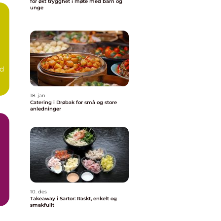
for økt trygghet i møte med barn og
unge
nd
18. jan
Catering i Drøbak for små og store
anledninger
10. des
Takeaway i Sartor: Raskt, enkelt og
smakfullt