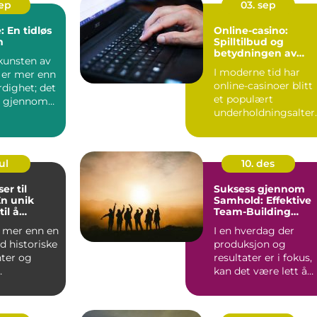
sep
03. sep
: En tidløs
Online-casino:
m
Spilltilbud og
betydningen av
kunsten av
ansvarlig spill
I moderne tid har
 er mer enn
online-casinoer blitt
rdighet; det
et populært
se gjennom
underholdningsalter
ativ for mange
mennesk...
ul
10. des
er til
Suksess gjennom
En unik
Samhold: Effektive
il å
Team-Building
otball
Aktiviteter
 mer enn en
I en hverdag der
d historiske
produksjon og
er og
resultater er i fokus,
kan det være lett å
er; det er
overse viktigh...