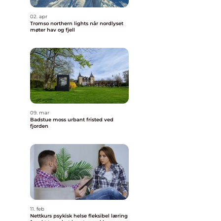
02. apr
Tromso northern lights når nordlyset
møter hav og fjell
09. mar
Badstue moss urbant fristed ved
fjorden
11. feb
Nettkurs psykisk helse fleksibel læring