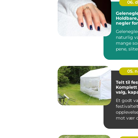
06. 
Gelenegler
Holdbare,
negler for
hverdag
Gelenegler
naturlig v
mange so
pene, slit
negler over
05. 
Telt til fes
Komplett 
valg, kap
sikkerhet
Et godt va
festivaltel
opplevels
mot vær o
gir publiku