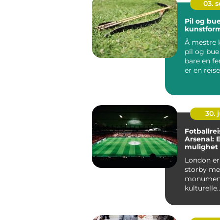
03. 
Pil og bue
kunstfor
Å mestre 
pil og bue
bare en fe
er en rei
historien...
30. j
Fotballreis
Arsenal: 
mulighet t
oppleve f
London er
storby me
monument
kulturelle
attraksjon
også ...