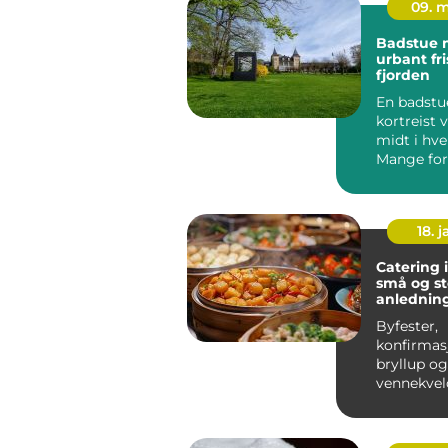
09. 
Badstue 
urbant fr
fjorden
En badstu
kortreist 
midt i hv
Mange for
badstue 
fjellhytter 
18. j
Catering 
små og st
anlednin
Byfester,
konfirmas
bryllup og
vennekvel
stua har én
felles...